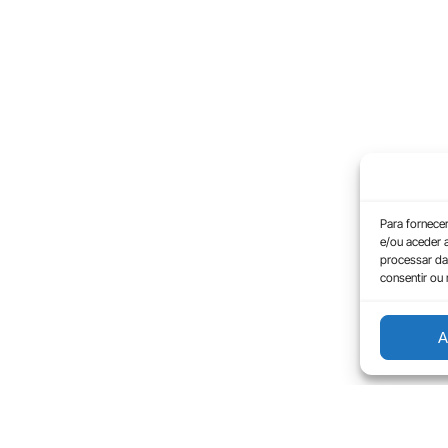
Para fornece
e/ou aceder 
processar da
consentir ou
A